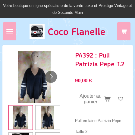
Votre boutique en ligne spécialiste de la vente Luxe et Prestige Vintage et
Passer
de Seconde Main
au
contenu
principal
Coco Fl
anelle
PA392 : Pull
Patrizia Pepe T.2
90,00 €
Ajouter au
panier
Pull en laine Patrizia Pepe
Taille 2