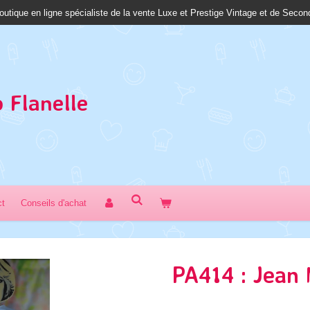
outique en ligne spécialiste de la vente Luxe et Prestige Vintage et de Seco
 Fl
anelle
ct
Conseils d'achat
PA414 : Jean 