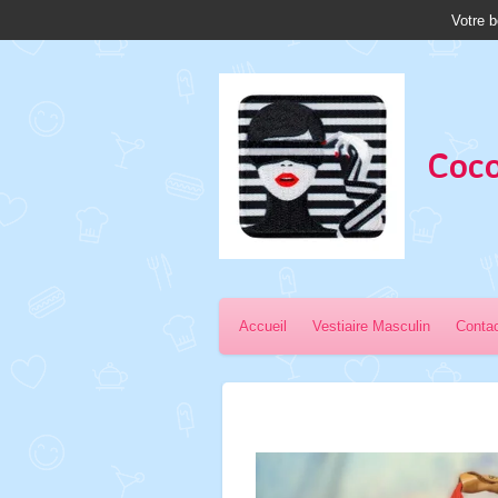
Votre b
Passer
au
contenu
principal
Coco
Accueil
Vestiaire Masculin
Conta