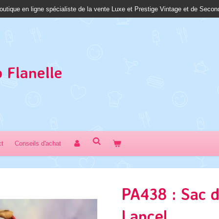
outique en ligne spécialiste de la vente Luxe et Prestige Vintage et de Seco
 Fl
anelle
ct
Conseils d'achat
PA438 : Sac 
Lancel