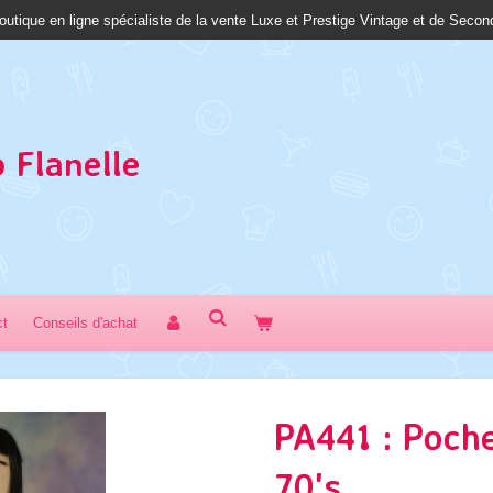
outique en ligne spécialiste de la vente Luxe et Prestige Vintage et de Seco
 Fl
anelle
ct
Conseils d'achat
PA441 : Poch
70's