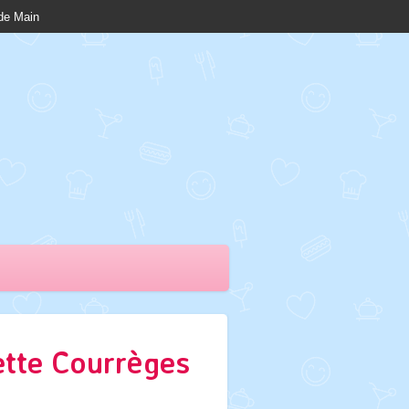
nde Main
ette Courrèges