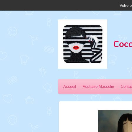
Votre b
Passer
au
contenu
principal
Coco
Accueil
Vestiaire Masculin
Conta