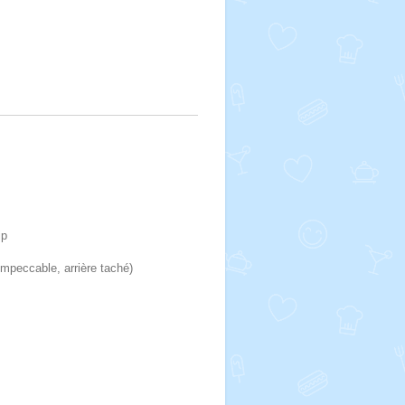
ip
impeccable, arrière taché)