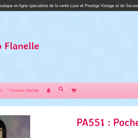
outique en ligne spécialiste de la vente Luxe et Prestige Vintage et de Seco
 Fl
anelle
ct
Conseils d'achat
PA551 : Poche