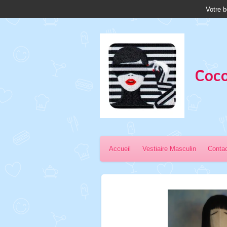
Votre b
Passer
au
contenu
principal
Coco
Accueil
Vestiaire Masculin
Conta