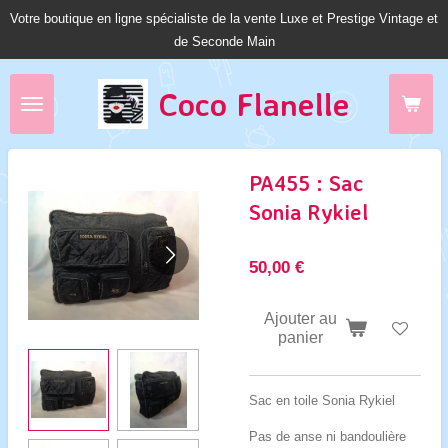
Votre boutique en ligne spécialiste de la vente Luxe et Prestige Vintage et
Passer
de Seconde Main
au
contenu
principal
Coco Fl
anelle
PA455 : Sac
Sonia Rykiel
50,00 €
Ajouter au
panier
Sac en toile Sonia Rykiel
Pas de anse ni bandoulière