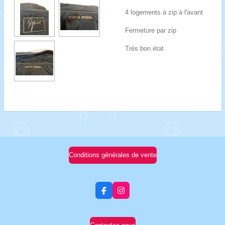
4 logements à zip à l'avant
Fermeture par zip
Très bon état
Conditions générales de vente
F
I
a
n
c
s
e
t
b
a