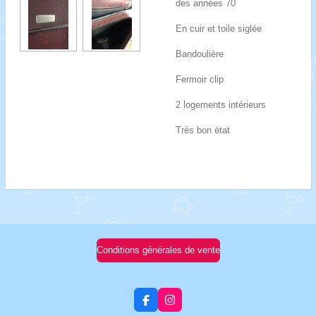
des années 70
En cuir et toile siglée
Bandoulière
Fermoir clip
2 logements intérieurs
Très bon état
Conditions générales de vente
F
I
a
n