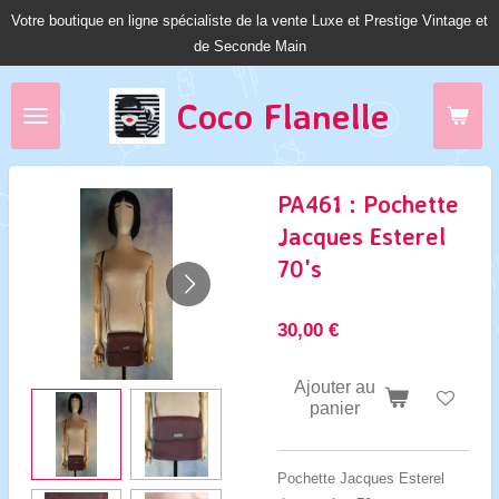
Votre boutique en ligne spécialiste de la vente Luxe et Prestige Vintage et
Passer
de Seconde Main
au
contenu
principal
Coco Fl
anelle
PA461 : Pochette
Jacques Esterel
70's
30,00 €
Ajouter au
panier
Pochette Jacques Esterel