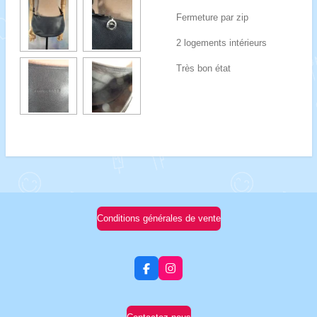
Fermeture par zip
2 logements intérieurs
Très bon état
Conditions générales de vente
F
I
a
n
c
s
e
t
b
a