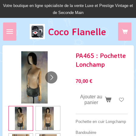
Votre boutique en ligne spécialiste de la vente Luxe et Prestige Vintage et
Passer
de Seconde Main
au
contenu
principal
Coco Fl
anelle
PA465 : Pochette
Lonchamp
70,00 €
Ajouter au
panier
Pochette en cuir Longchamp
Bandoulière