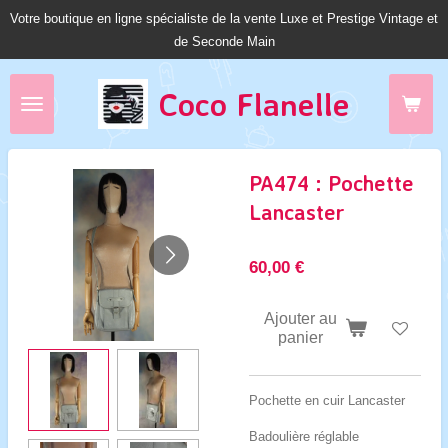
Votre boutique en ligne spécialiste de la vente Luxe et Prestige Vintage et
Passer
de Seconde Main
au
contenu
principal
Coco Fl
anelle
PA474 : Pochette
Lancaster
60,00 €
Ajouter au
panier
Pochette en cuir Lancaster
Badoulière réglable