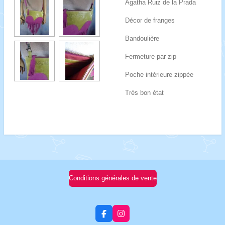
Agatha Ruiz de la Prada
Décor de franges
Bandoulière
Fermeture par zip
Poche intérieure zippée
Très bon état
Conditions générales de vente
F
I
a
n