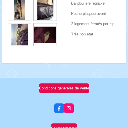
Bandoulière reglable
Poche plaquée avant
2 logement fermés par zip
Très bon état
Conditions générales de vente
F
I
a
n
c
s
e
t
b
a