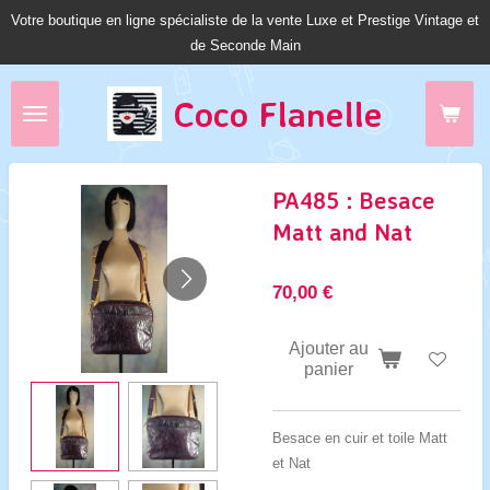
Votre boutique en ligne spécialiste de la vente Luxe et Prestige Vintage et
Passer
de Seconde Main
au
contenu
principal
Coco Fl
anelle
PA485 : Besace
Matt and Nat
70,00 €
Ajouter au
panier
Besace en cuir et toile Matt
et Nat