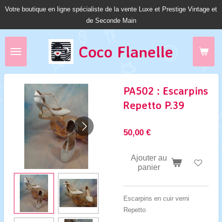
Votre boutique en ligne spécialiste de la vente Luxe et Prestige Vintage et
Passer
de Seconde Main
au
contenu
principal
Coco Fl
anelle
PA502 : Escarpins
Repetto P.39
50,00 €
Ajouter au
panier
Escarpins en cuir verni
Repetto