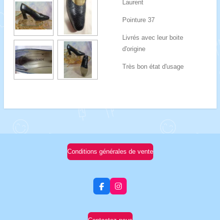
Laurent
Pointure 37
Livrés avec leur boite
d'origine
Très bon état d'usage
Conditions générales de vente
F
I
a
n
c
s
e
t
b
a