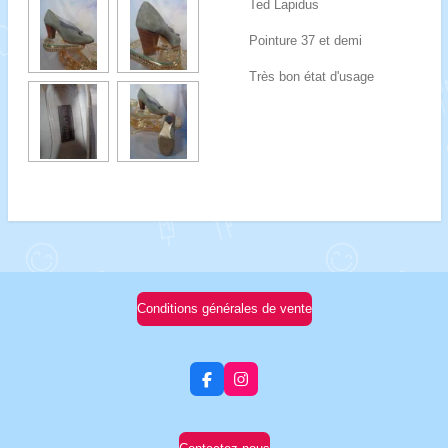
Ted Lapidus
Pointure 37 et demi
Très bon état d'usage
Conditions générales de vente
F
I
a
n
c
s
e
t
b
a