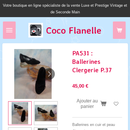
Votre boutique en ligne spécialiste de la vente Luxe et Prestige Vintage et
Passer
de Seconde Main
au
contenu
principal
Coco Fl
anelle
PA531 :
Ballerines
Clergerie P.37
45,00 €
Ajouter au
panier
Ballerines en cuir et peau