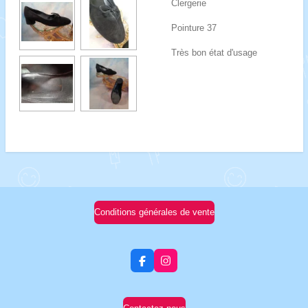
Clergerie
Pointure 37
Très bon état d'usage
Conditions générales de vente
F
I
a
n
c
s
e
t
b
a