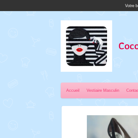
Votre b
Passer
au
contenu
principal
Coco
Accueil
Vestiaire Masculin
Conta