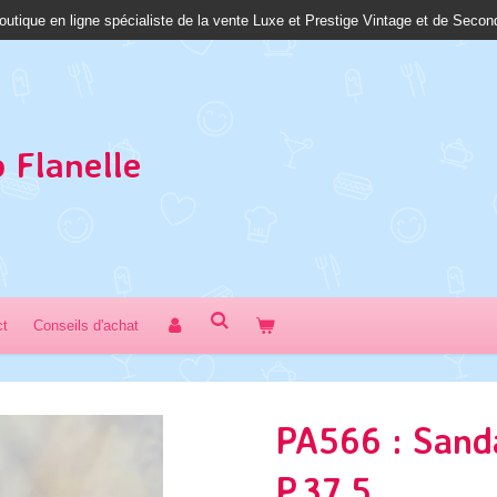
outique en ligne spécialiste de la vente Luxe et Prestige Vintage et de Seco
 Fl
anelle
ct
Conseils d'achat
PA566 : Sand
P.37,5