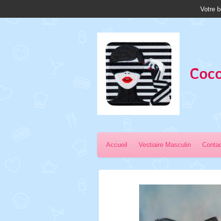
Votre b
Passer
au
contenu
principal
Coco
Accueil
Vestiaire Masculin
Conta