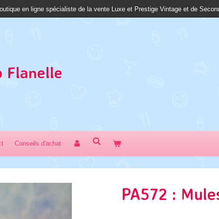
outique en ligne spécialiste de la vente Luxe et Prestige Vintage et de Seco
 Fl
anelle
ct
Conseils d'achat
PA572 : Mule