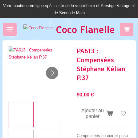
Votre boutique en ligne spécialiste de la vente Luxe et Prestige Vintage et
Passer
de Seconde Main
au
contenu
Coco Fl
anelle
principal
PA613 :
Compensées
Stéphane Kélian
P.37
90,00 €
Ajouter au
panier
Compensées en cuir et peau