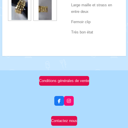
Large maille et strass en
entre deux
Fermoir clip
Très bon état
Conditions générales de vente
F
I
a
n
c
s
e
t
b
a
Contactez nous
o
g