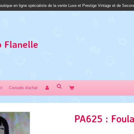
outique en ligne spécialiste de la vente Luxe et Prestige Vintage et de Seco
 Fl
anelle
ct
Conseils d'achat
PA625 : Foul