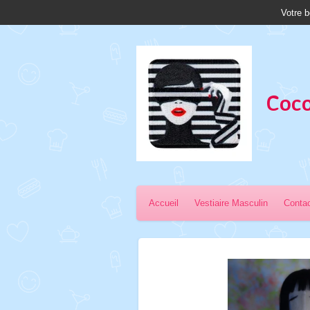
Votre b
Passer
au
contenu
principal
Coco
Accueil
Vestiaire Masculin
Conta