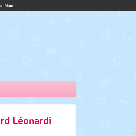
nde Main
ard Léonardi