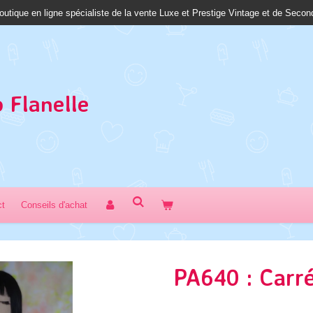
outique en ligne spécialiste de la vente Luxe et Prestige Vintage et de Seco
 Fl
anelle
ct
Conseils d'achat
PA640 : Carré