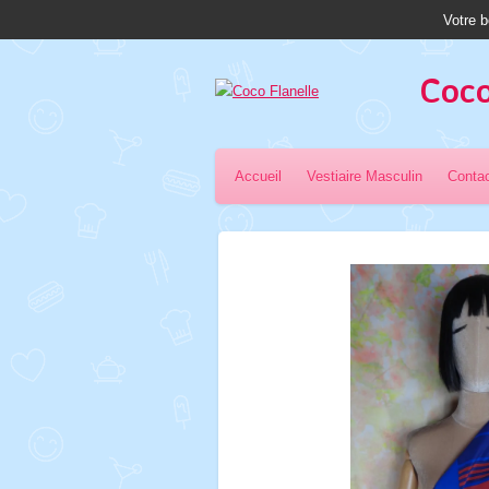
Votre b
Passer
au
contenu
Coco
principal
Accueil
Vestiaire Masculin
Conta