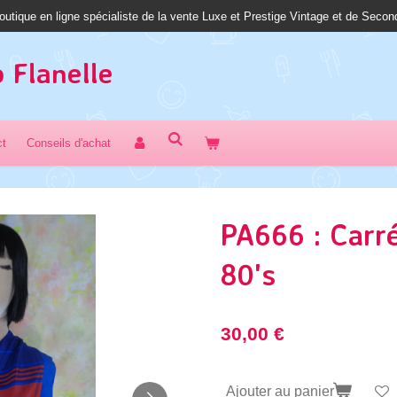
outique en ligne spécialiste de la vente Luxe et Prestige Vintage et de Seco
 Fl
anelle
ct
Conseils d'achat
PA666 : Carré
80's
30,00 €
Ajouter au panier