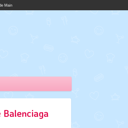
nde Main
é Balenciaga