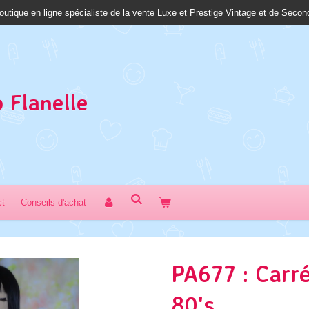
outique en ligne spécialiste de la vente Luxe et Prestige Vintage et de Seco
 Fl
anelle
ct
Conseils d'achat
PA677 : Carr
80's