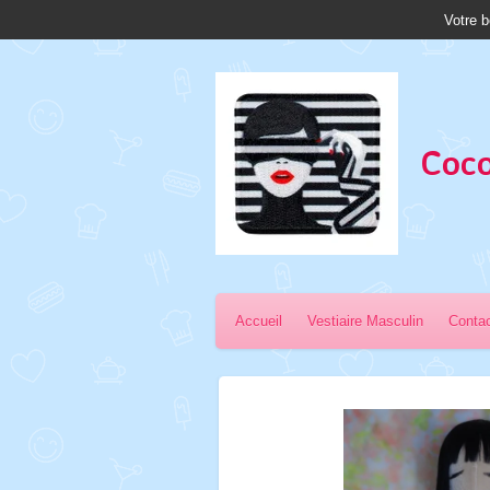
Votre b
Passer
au
contenu
principal
Coco
Accueil
Vestiaire Masculin
Conta