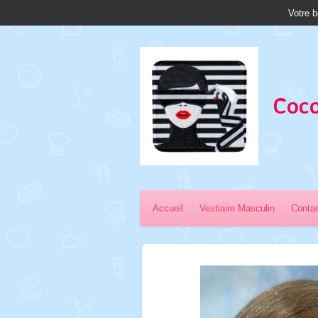
Votre b
Passer
au
contenu
principal
Coco
Accueil
Vestiaire Masculin
Conta