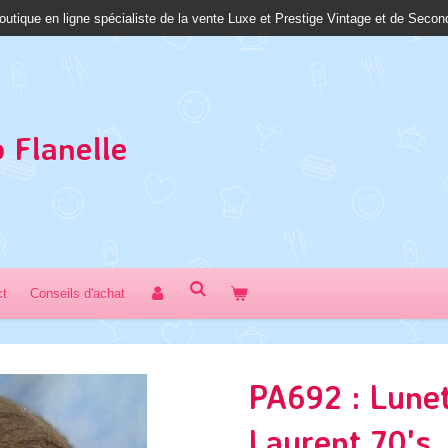
outique en ligne spécialiste de la vente Luxe et Prestige Vintage et de Seco
 Fl
anelle
ct
Conseils d'achat
PA692 : Lunet
Laurent 70's