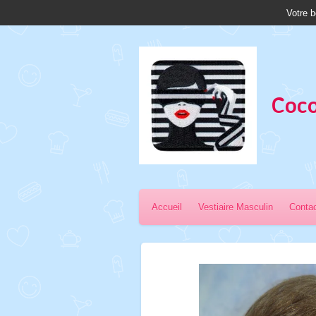
Votre b
Passer
au
contenu
principal
Coco
Accueil
Vestiaire Masculin
Conta