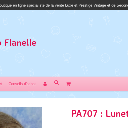
outique en ligne spécialiste de la vente Luxe et Prestige Vintage et de Seco
 Fl
anelle
ct
Conseils d'achat
PA707 : Lunet