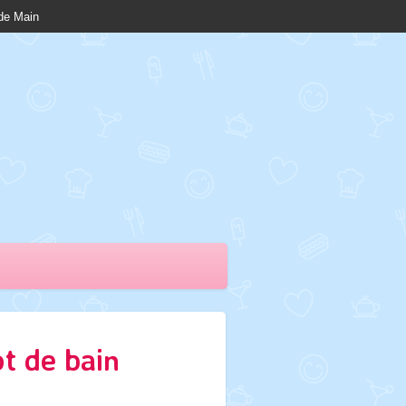
nde Main
ot de bain