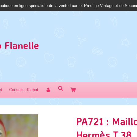
outique en ligne spécialiste de la vente Luxe et Prestige Vintage et de Seco
 Fl
anelle
ct
Conseils d'achat
PA721 : Maill
Hermès T.38