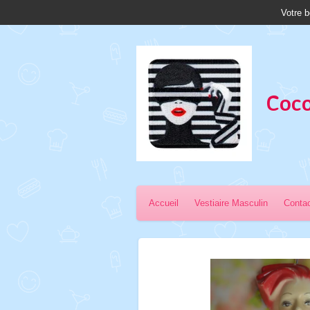
Votre b
Passer
au
contenu
principal
Coco
Accueil
Vestiaire Masculin
Conta