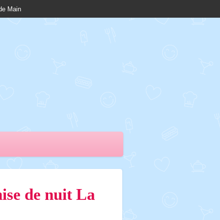
nde Main
se de nuit La