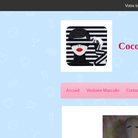
Votre b
Passer
au
contenu
principal
Coco
Accueil
Vestiaire Masculin
Conta