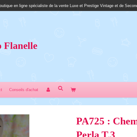
outique en ligne spécialiste de la vente Luxe et Prestige Vintage et de Seco
 Fl
anelle
ct
Conseils d'achat
PA725 : Chemi
Perla T.3