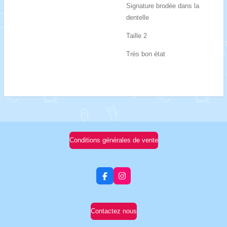
Signature brodée dans la
dentelle
Taille 2
Très bon état
Conditions générales de vente
F
I
a
n
c
s
e
t
b
a
Contactez nous
o
g
o
r