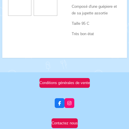
Composé d'une guépiere et
de sa jupette assortie
Taille 95 C
Très bon état
Conditions générales de vente
F
I
a
n
c
s
e
t
b
a
Contactez nous
o
g