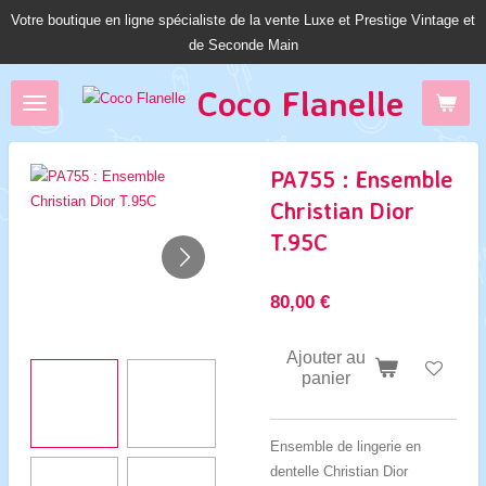
Votre boutique en ligne spécialiste de la vente Luxe et Prestige Vintage et
Passer
de Seconde Main
au
contenu
Coco Fl
anelle
principal
PA755 : Ensemble
Christian Dior
T.95C
80,00 €
Ajouter au
panier
Ensemble de lingerie en
dentelle Christian Dior