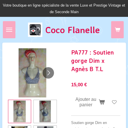
Votre boutique en ligne spécialiste de la vente Luxe et Prestige Vintage et
Passer
de Seconde Main
au
contenu
principal
Coco Fl
anelle
PA777 : Soutien
gorge Dim x
Agnès B T.L
15,00 €
Ajouter au
panier
Soutien gorge Dim en