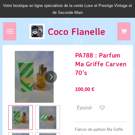
Votre boutique en ligne spécialiste de la vente Luxe et Prestige Vintage et
Passer
de Seconde Main
au
contenu
principal
Coco Fl
anelle
PA788 : Parfum
Ma Griffe Carven
70's
100,00 €
Épuisé
Falcon de parfum Ma Griffe