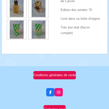
de Carven
Edition des années 70
Livré dans sa boite d'origine
Très bon état (flacon
complet)
Conditions générales de vente
F
I
a
n
c
s
e
t
b
a