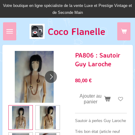
Votre boutique en ligne spécialiste de la vente Luxe et Prestige Vintage et
Passer
de Seconde Main
au
contenu
principal
Coco Fl
anelle
PA806 : Sautoir
Guy Laroche
80,00 €
Ajouter au
panier
Sautoir à perles Guy Laroche
Très bon état (article neuf