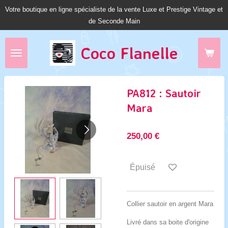
Votre boutique en ligne spécialiste de la vente Luxe et Prestige Vintage et
Passer
de Seconde Main
au
contenu
principal
Coco Fl
anelle
PA812 : Sautoir
Mara
250,00 €
Épuisé
Collier sautoir en argent Mara
Livré dans sa boite d'origine