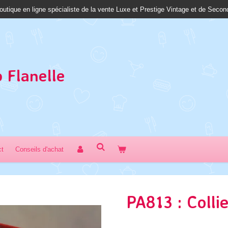
outique en ligne spécialiste de la vente Luxe et Prestige Vintage et de Seco
 Fl
anelle
ct
Conseils d'achat
PA813 : Colli