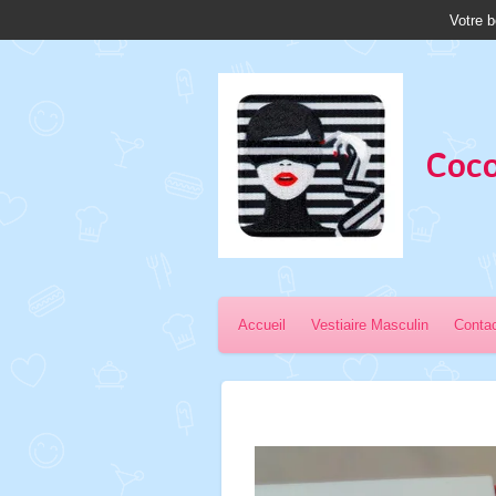
Votre b
Passer
au
contenu
principal
Coco
Accueil
Vestiaire Masculin
Conta