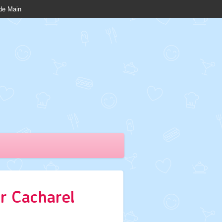
nde Main
er Cacharel