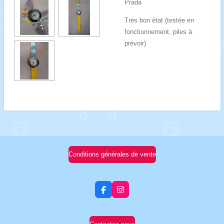
Prada
Très bon état (testée en
fonctionnement, piles à
prévoir)
Conditions générales de vente
F
I
a
n
c
s
e
t
b
a