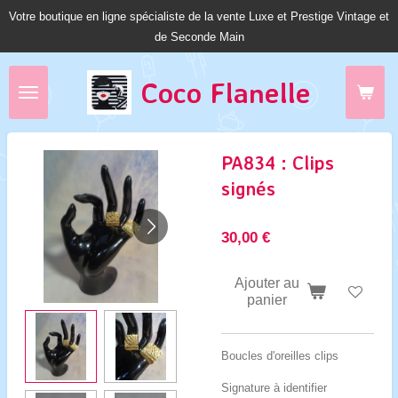
Votre boutique en ligne spécialiste de la vente Luxe et Prestige Vintage et
Passer
de Seconde Main
au
contenu
principal
Coco Fl
anelle
PA834 : Clips
signés
30,00 €
Ajouter au
panier
Boucles d'oreilles clips
Signature à identifier