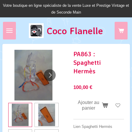
Votre boutique en ligne spécialiste de la vente Luxe et Prestige Vintage et
Passer
de Seconde Main
au
contenu
principal
Coco Fl
anelle
PA863 :
Spaghetti
Hermès
100,00 €
Ajouter au
panier
Lien Spaghetti Hermès