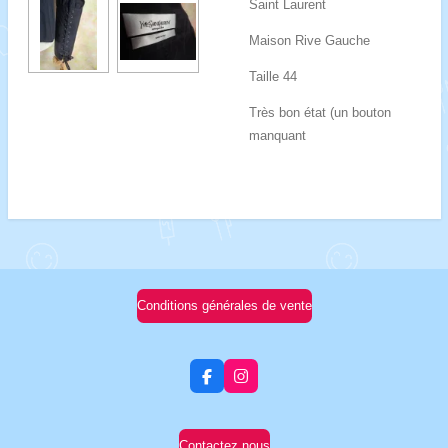
Saint Laurent
Maison Rive Gauche
Taille 44
Très bon état (un bouton
manquant
Conditions générales de vente
F
I
a
n
c
s
e
t
b
a
Contactez nous