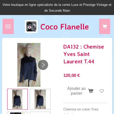
Votre boutique en ligne spécialiste de la vente Luxe et Prestige Vintage et
Passer
de Seconde Main
au
contenu
principal
Coco Fl
anelle
DA132 : Chemise
Yves Saint
Laurent T.44
120,00 €
Ajouter au
panier
Chemise en coton Yves