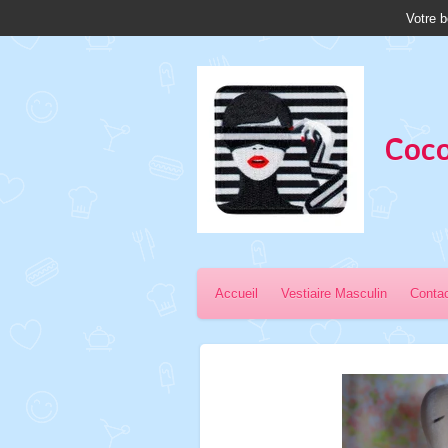
Votre b
Passer
au
contenu
principal
Coco
Accueil
Vestiaire Masculin
Conta