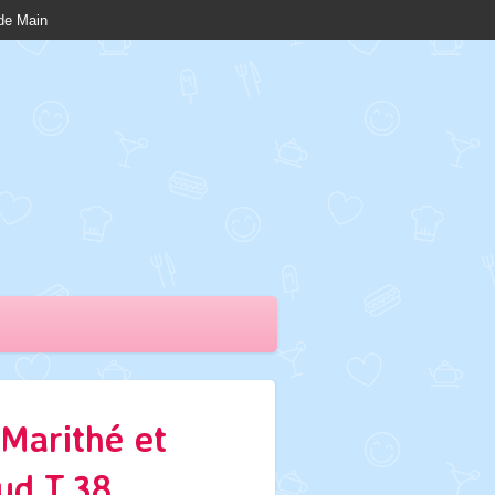
nde Main
Marithé et
ud T.38