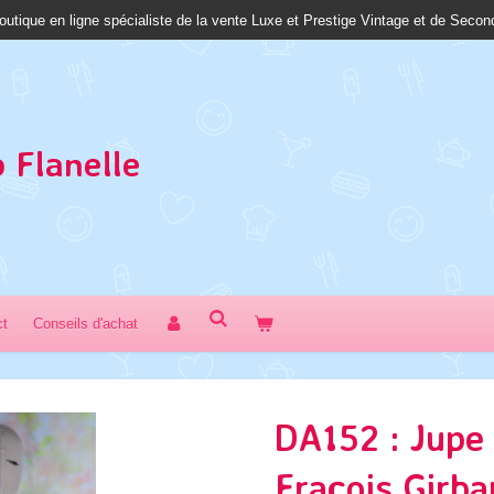
outique en ligne spécialiste de la vente Luxe et Prestige Vintage et de Seco
 Fl
anelle
ct
Conseils d'achat
DA152 : Jupe 
Fraçois Girba