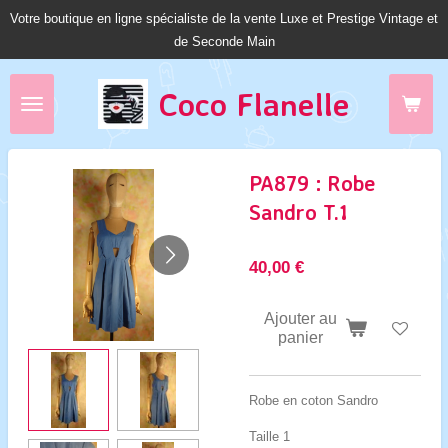
Votre boutique en ligne spécialiste de la vente Luxe et Prestige Vintage et
Passer
de Seconde Main
au
contenu
principal
Coco Fl
anelle
PA879 : Robe
Sandro T.1
40,00 €
Ajouter au
panier
Robe en coton Sandro
Taille 1