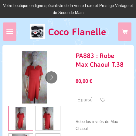
Votre boutique en ligne spécialiste de la vente Luxe et Prestige Vintage et
Passer
de Seconde Main
au
contenu
principal
Coco Fl
anelle
PA883 : Robe
Max Chaoul T.38
80,00 €
Épuisé
Robe les invités de Max
Chaoul