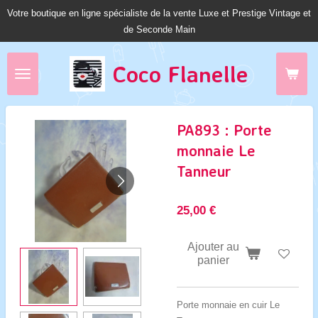
Votre boutique en ligne spécialiste de la vente Luxe et Prestige Vintage et
Passer
de Seconde Main
au
contenu
principal
Coco Fl
anelle
PA893 : Porte
monnaie Le
Tanneur
25,00 €
Ajouter au
panier
Porte monnaie en cuir Le