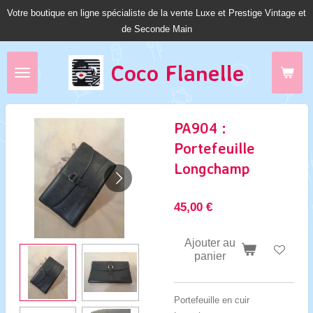
Votre boutique en ligne spécialiste de la vente Luxe et Prestige Vintage et
Passer
de Seconde Main
au
contenu
principal
Coco Fl
anelle
PA904 :
Portefeuille
Longchamp
45,00 €
Ajouter au
panier
Portefeuille en cuir