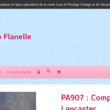
outique en ligne spécialiste de la vente Luxe et Prestige Vintage et de Seco
 Fl
anelle
ct
Conseils d'achat
PA907 : Com
Lancaster