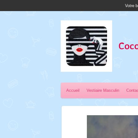
Votre b
Passer
au
contenu
principal
Coco
Accueil
Vestiaire Masculin
Conta