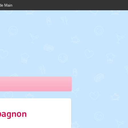
nde Main
pagnon