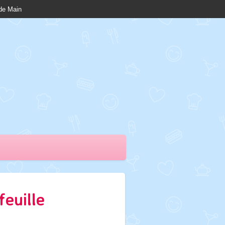
nde Main
feuille