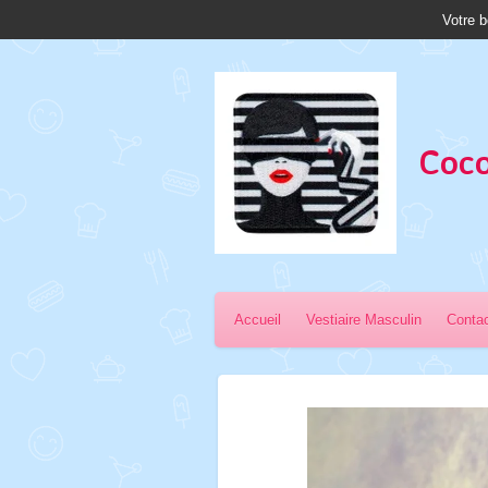
Votre b
Passer
au
contenu
principal
Coco
Accueil
Vestiaire Masculin
Conta