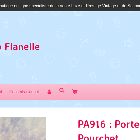
outique en ligne spécialiste de la vente Luxe et Prestige Vintage et de Seco
 Fl
anelle
ct
Conseils d'achat
PA916 : Porte
Pourchet