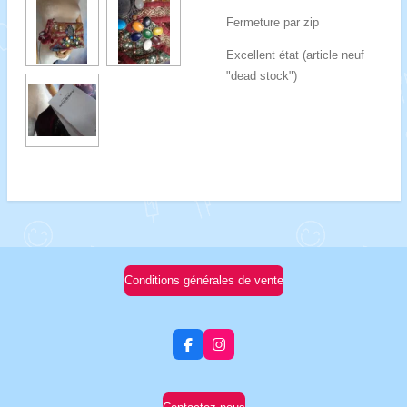
Fermeture par zip
Excellent état (article neuf
"dead stock")
Conditions générales de vente
F
I
a
n
c
s
e
t
b
a