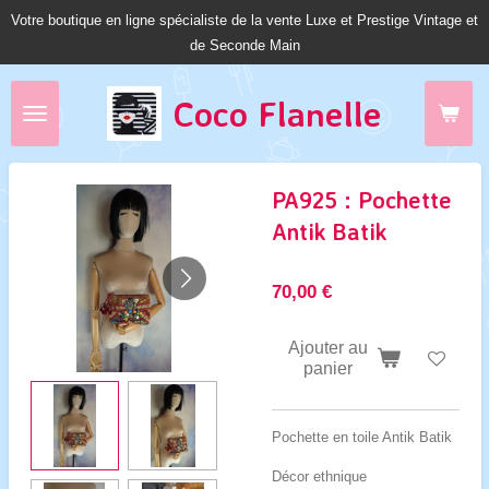
Votre boutique en ligne spécialiste de la vente Luxe et Prestige Vintage et
Passer
de Seconde Main
au
contenu
principal
Coco Fl
anelle
PA925 : Pochette
Antik Batik
70,00 €
Ajouter au
panier
Pochette en toile Antik Batik
Décor ethnique