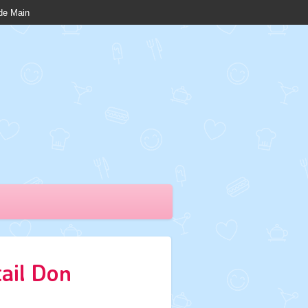
nde Main
ail Don