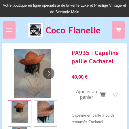
Votre boutique en ligne spécialiste de la vente Luxe et Prestige Vintage et
Passer
de Seconde Main
au
contenu
principal
Coco Fl
anelle
PA935 : Capeline
paille Cacharel
40,00 €
Ajouter au
panier
Capeline en paille à bords
retournés Cacharel