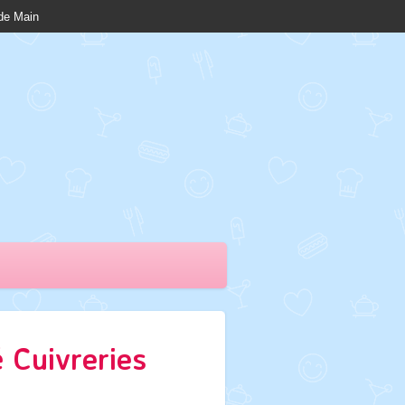
nde Main
 Cuivreries