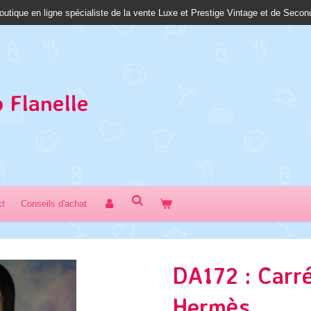
outique en ligne spécialiste de la vente Luxe et Prestige Vintage et de Seco
 Fl
anelle
ct
Conseils d'achat
DA172 : Carré
Hermès