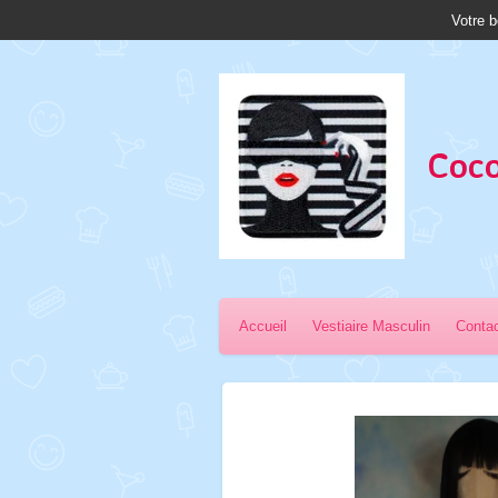
Votre b
Passer
au
contenu
principal
Coco
Accueil
Vestiaire Masculin
Conta