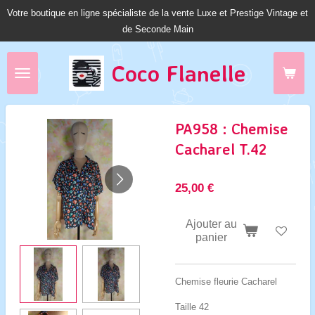
Votre boutique en ligne spécialiste de la vente Luxe et Prestige Vintage et
Passer
de Seconde Main
au
contenu
principal
Coco Fl
anelle
PA958 : Chemise
Cacharel T.42
25,00 €
Ajouter au
panier
Chemise fleurie Cacharel
Taille 42